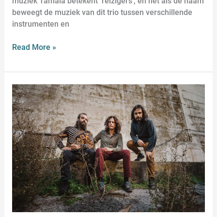
muziek Tamala betekent ‘reizigers’, en net als de naam
beweegt de muziek van dit trio tussen verschillende
instrumenten en
Read More »
MONSIEUR
DOUMANI
–
Mediterrane
psychfolk
uit
Cyprus