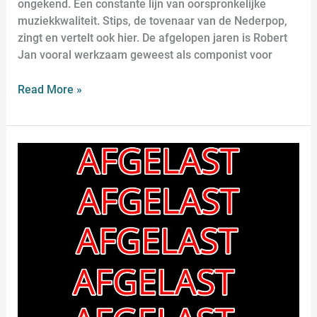
ongekend. Een constante lijn van oorspronkelijke
muziekkwaliteit. Stips, de tovenaar van de Nederpop,
zingt en vertelt ook hier. De afgelopen jaren is Robert
Jan vooral werkzaam geweest als componist voor
Read More »
AFGELAST
–
Robert
Jan
Stips
Solo
–
Tovenaar
van
de