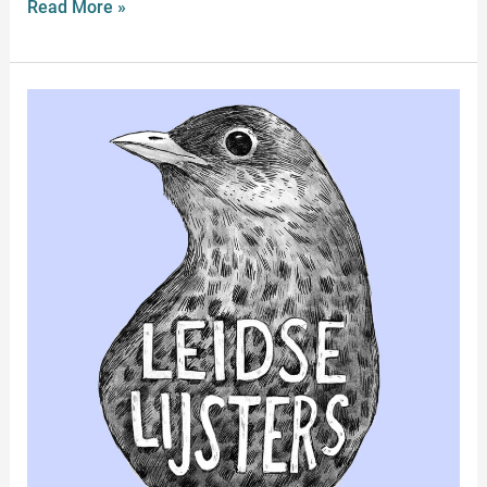
Read More »
Leidse
Lijsters
Festival
met
B-
Kant