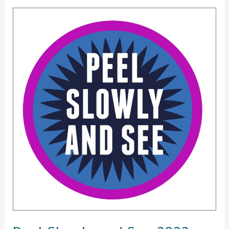
Peel
Slowly
and
See
2022