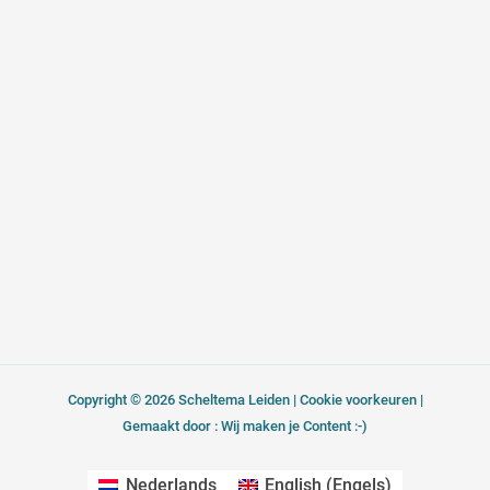
l
b
a
e
o
o
g
d
p
o
r
i
e
k
a
n
-
m
f
Copyright © 2026 Scheltema Leiden |
Cookie voorkeuren
|
Gemaakt door : Wij maken je Content :-)
Nederlands
English
(
Engels
)