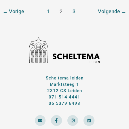
←
Vorige
1
2
3
Volgende
→
Scheltema leiden
Marktsteeg 1
2312 CS Leiden
071 514 4441
06 5379 6498
E
F
I
L
n
a
n
i
v
c
s
n
e
e
t
k