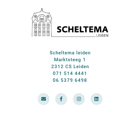
Scheltema leiden
Marktsteeg 1
2312 CS Leiden
071 514 4441
06 5379 6498
E
F
I
L
n
a
n
i
v
c
s
n
e
e
t
k
l
b
a
e
o
o
g
d
p
o
r
i
e
k
a
n
-
m
f