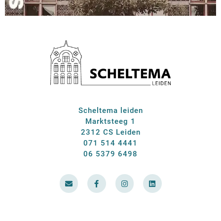
Scheltema leiden
Marktsteeg 1
2312 CS Leiden
071 514 4441
06 5379 6498
E
F
I
L
n
a
n
i
v
c
s
n
e
e
t
k
l
b
a
e
o
o
g
d
p
o
r
i