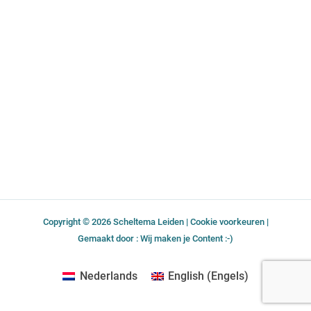
e
k
a
n
-
m
f
Copyright © 2026 Scheltema Leiden |
Cookie voorkeuren
|
Gemaakt door : Wij maken je Content :-)
Nederlands
English
(
Engels
)