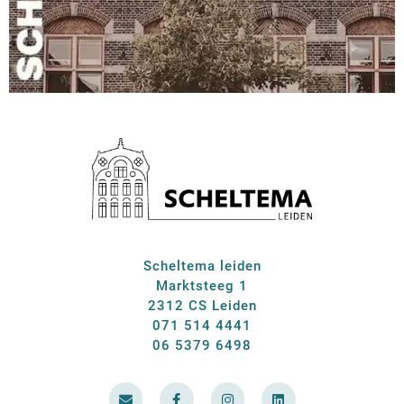
Scheltema leiden
Marktsteeg 1
2312 CS Leiden
071 514 4441
06 5379 6498
E
F
I
L
n
a
n
i