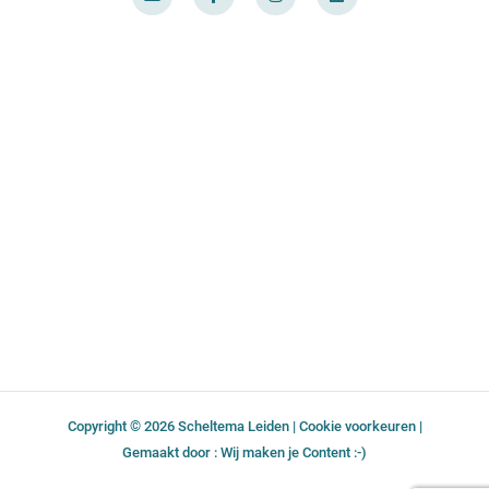
v
c
s
n
e
e
t
k
l
b
a
e
o
o
g
d
p
o
r
i
e
k
a
n
-
m
f
Copyright © 2026 Scheltema Leiden |
Cookie voorkeuren
|
Gemaakt door : Wij maken je Content :-)