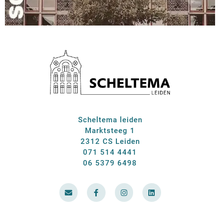
Scheltema leiden
Marktsteeg 1
2312 CS Leiden
071 514 4441
06 5379 6498
E
F
I
L
n
a
n
i
v
c
s
n
e
e
t
k
l
b
a
e
o
o
g
d