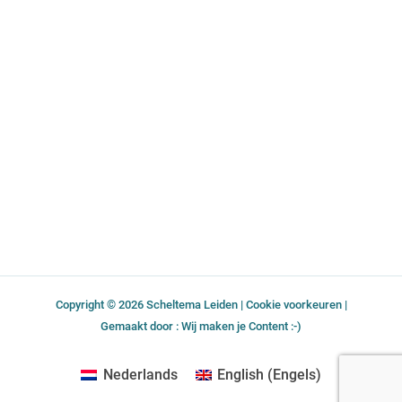
p
o
r
i
e
k
a
n
-
m
f
Copyright © 2026 Scheltema Leiden |
Cookie voorkeuren
|
Gemaakt door : Wij maken je Content :-)
Nederlands
English
(
Engels
)