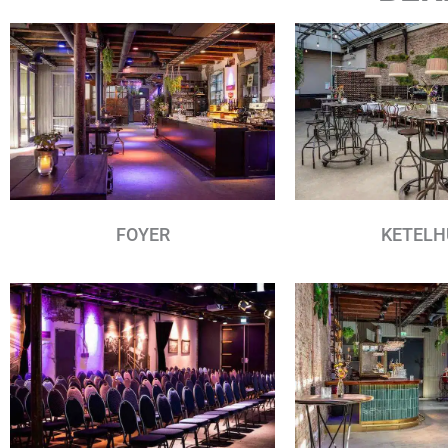
FOYER
KETELH