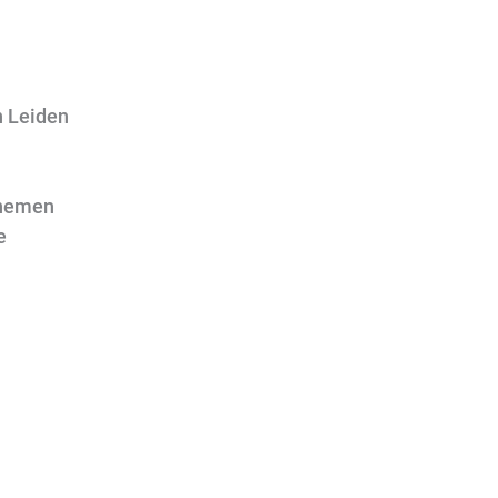
n Leiden
 nemen
e