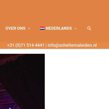
Zoeken
OVER ONS
NEDERLANDS
+31 (0)71 514 4441
|
info@scheltemaleiden.nl