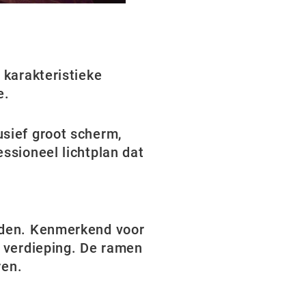
 karakteristieke
e.
usief groot scherm,
ssioneel lichtplan dat
heden. Kenmerkend voor
e verdieping. De ramen
ren.