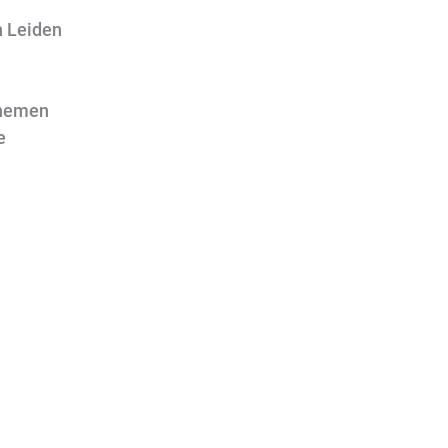
n Leiden
 nemen
e