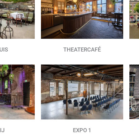
UIS
THEATERCAFÉ
IJ
EXPO 1