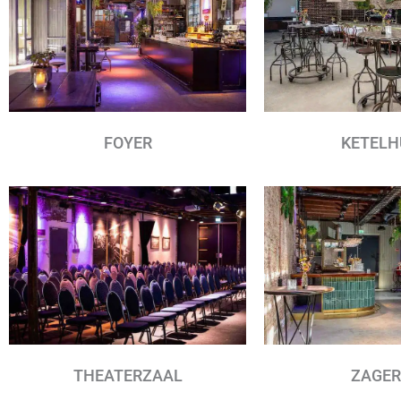
FOYER
KETELH
THEATERZAAL
ZAGER