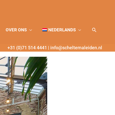
Zoeken
OVER ONS
NEDERLANDS
+31 (0)71 514 4441
|
info@scheltemaleiden.nl