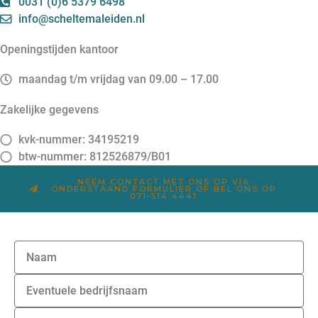
0031 (0)6 5379 6498
info@scheltemaleiden.nl
openingstijden kantoor
maandag t/m vrijdag van
09.00 – 17.00
zakelijke gegevens
kvk-nummer: 34195219
btw-nummer: 812526879/B01
NEEM CONTACT MET ONS OP VIA
ONDERSTAAND FORMULIER OF BEL ONS OP
071-514 4441