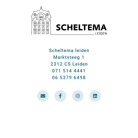
Scheltema leiden
Marktsteeg 1
2312 CS Leiden
071 514 4441
06 5379 6498
E
F
I
L
n
a
n
i
v
c
s
n
e
e
t
k
l
b
a
e
o
o
g
d
p
o
r
i
e
k
a
n
-
m
f