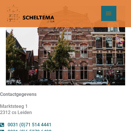
Ga
Hoof
naar
de
inhoud
Contactgegevens
Marktsteeg 1
2312 cs Leiden
0031 (0)71 514 4441