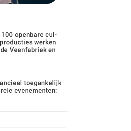
e 100 openbare cul­
e producties werken
de Vee­nfabriek en
ancieel toegan­kelijk
urele evenement­en: