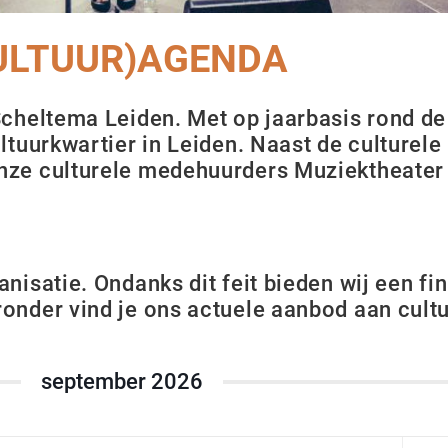
(CULTUUR)AGENDA
 Scheltema Leiden. Met op jaarbasis rond d
ultuurkwartier in Leiden. Naast de culturel
nze culture­le medehuurders Muziektheater 
nisatie. Ondanks dit feit bieden wij een fin
ronder vind je ons actuele aanbod aan cult
september 2026