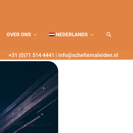
Zoeken
OVER ONS
NEDERLANDS
+31 (0)71 514 4441
|
info@scheltemaleiden.nl