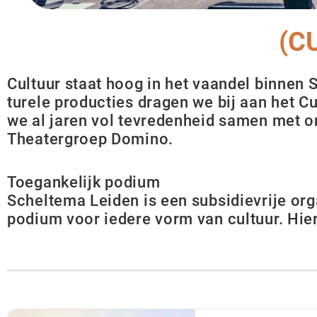
Cultuur staat hoog in het vaandel binnen
turele producties dra­gen we bij aan het C
we al jaren vol tevredenheid sa­men met o
Theatergroep Domino.
Toegankelijk podium
Scheltema Leiden is een subsidievrije or­ga
podium voor iedere vorm van cultu­ur. Hie