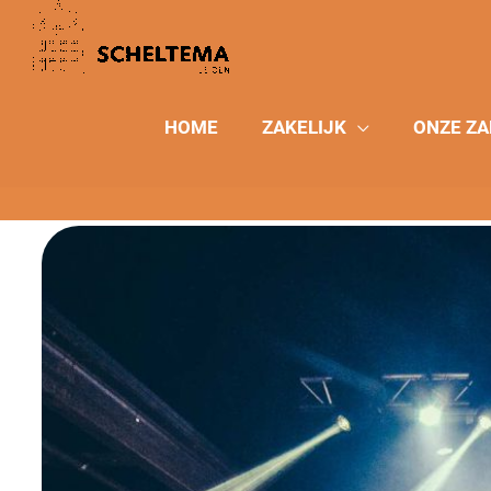
Ga
naar
de
inhoud
HOME
ZAKELIJK
ONZE ZA