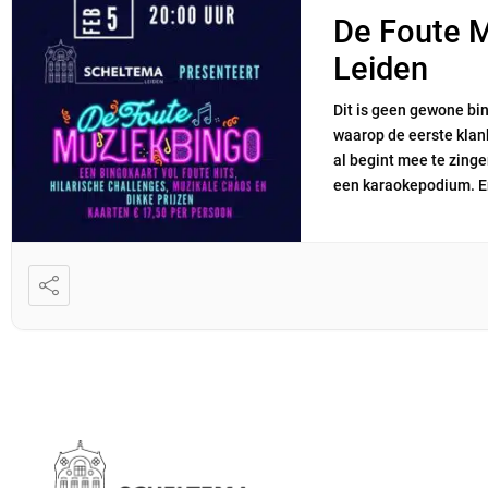
De Foute Muziekbingo Scheltema
Leiden
Dit is geen gewone bing
waarop de eerste klan
al begint mee te zinge
een karaokepodium. En 