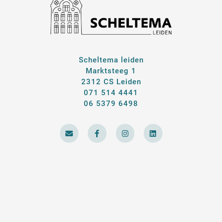
Scheltema leiden
Marktsteeg 1
2312 CS Leiden
071 514 4441
06 5379 6498
E
F
I
L
n
a
n
i
v
c
s
n
e
e
t
k
l
b
a
e
o
o
g
d
p
o
r
i
e
k
a
n
-
m
f