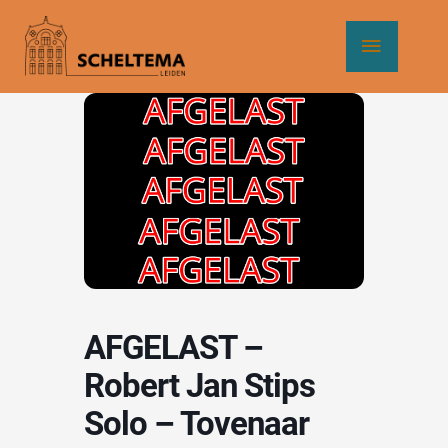
Ga
Hoof
naar
de
inhoud
AFGELAST –
Robert Jan Stips
Solo – Tovenaar