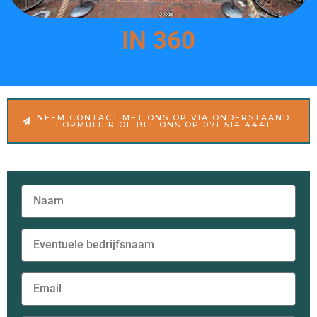
IN 360
NEEM CONTACT MET ONS OP VIA ONDERSTAAND
FORMULIER OF BEL ONS OP 071-514 4441