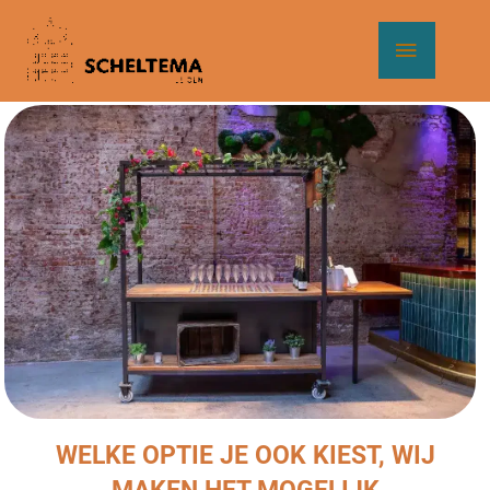
Ga
Hoof
naar
de
inhoud
WELKE OPTIE JE OOK KIEST, WIJ