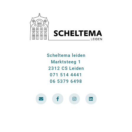
Scheltema leiden
Marktsteeg 1
2312 CS Leiden
071 514 4441
06 5379 6498
E
F
I
L
n
a
n
i
v
c
s
n
e
e
t
k
l
b
a
e
o
o
g
d
p
o
r
i
e
k
a
n
-
m
f