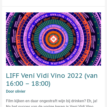
LIFF
Veni
Vidi
Vino
2022
(van
16:00
–
18:00)
LIFF Veni Vidi Vino 2022 (van
16:00 – 18:00)
Door
olivier
Film kijken en daar ongestraft wijn bij drinken? Eh, ja!
Na het succes van de vorige keren is Veni Vidi Vino