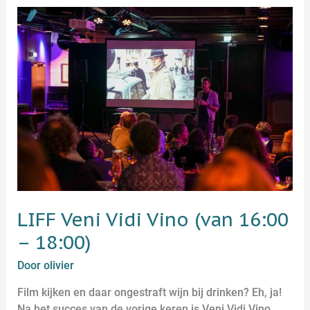
LIFF
Veni
Vidi
Vino
(van
16:00
–
18:00)
LIFF Veni Vidi Vino (van 16:00
– 18:00)
Door
olivier
Film kijken en daar ongestraft wijn bij drinken? Eh, ja!
Na het succes van de vorige keren is Veni Vidi Vino