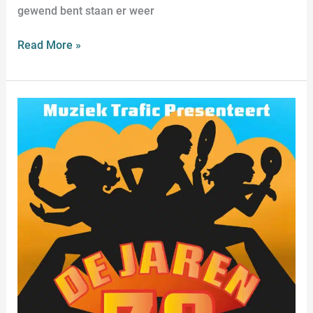
gewend bent staan er weer
Read More »
De
jaren
70
Pop
Parade