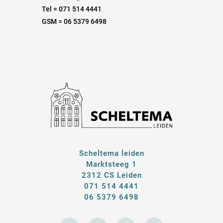
Tel = 071 514 4441
GSM = 06 5379 6498
Scheltema leiden
Marktsteeg 1
2312 CS Leiden
071 514 4441
06 5379 6498
E
F
I
L