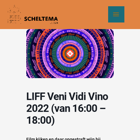
Ga
Hoof
naar
de
inhoud
LIFF Veni Vidi Vino
2022 (van 16:00 –
18:00)
Film kijken en daar ongestraft wijn bij