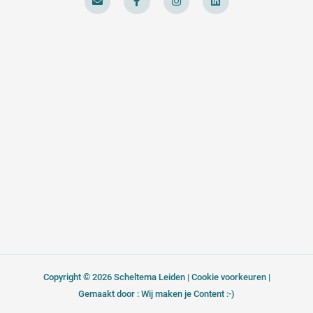
v
c
s
n
e
e
t
k
l
b
a
e
o
o
g
d
p
o
r
i
e
k
a
n
-
m
f
Copyright © 2026 Scheltema Leiden |
Cookie voorkeuren
|
Gemaakt door : Wij maken je Content :-)