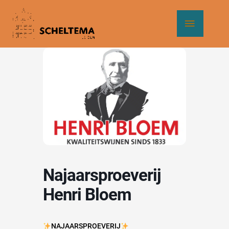
Ga
Hoof
naar
de
inhoud
Najaarsproeverij
Henri Bloem
NAJAARSPROEVERIJ