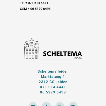
Tel = 071 514 4441
GSM = 06 5379 6498
Scheltema leiden
Marktsteeg 1
2312 CS Leiden
071 514 4441
06 5379 6498
E
F
I
L
n
a
n
i