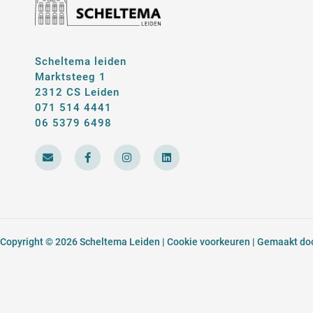
Scheltema leiden
Marktsteeg 1
2312 CS Leiden
071 514 4441
06 5379 6498
E
F
I
L
n
a
n
i
v
c
s
n
e
e
t
k
l
b
a
e
o
o
g
d
p
o
r
i
e
k
a
n
-
m
Copyright © 2026 Scheltema Leiden |
Cookie voorkeuren
| Gemaakt door
f