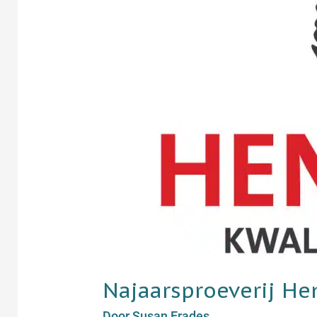
Najaarsproeverij H
Door
Susan Erades