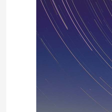
Einstein
telescoop
(nov
editie)