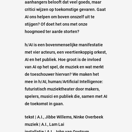
aanhangers belooft dat veel goeds, maar
critici wijzen op toekomstige gevaren. Gaat
AI ons helpen om boven onszelf uit te
stijgen? Of doet het ons met onze
hoogmoed ter aarde storten?
h/AI is een bovenmenselijke manifestatie
met vier acteurs, een veertienkoppig orkest,
AI en het publiek. Hoe groot is de invloed
van AI op het spel, de muziek en wat merkt
de toeschouwer hiervan? We maken het
mee in h/AI, human/Artificial Intelligence:
futuristisch muziektheater door makers,
spelers, musici en publiek die, samen met AI
de toekomst in gaan.
tekst | A.I., Jibbe Willems, Ninke Overbeek
muziek | A.I., Lam Lai
installatie | A.I., John van Oostrum