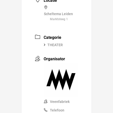
Locatie
Scheltema Leiden
Marktsteeg 1
Categorie
THEATER
Organisator
Veenfabriek
Telefoon