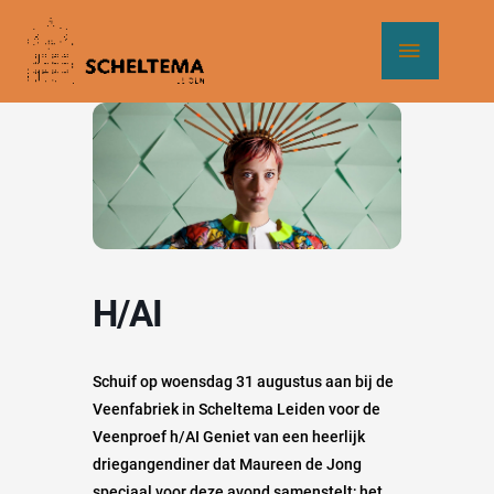
Ga
Hoof
naar
de
inhoud
h/AI
Schuif op woensdag 31 augustus aan bij de
Veenfabriek in Scheltema Leiden voor de
Veenproef h/AI Geniet van een heerlijk
driegangendiner dat Maureen de Jong
speciaal voor deze avond samenstelt; het