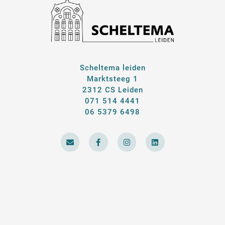
Scheltema leiden
Marktsteeg 1
2312 CS Leiden
071 514 4441
06 5379 6498
E
F
I
L
n
a
n
i
v
c
s
n
e
e
t
k
l
b
a
e
o
o
g
d
p
o
r
i
e
k
a
n
-
m
f