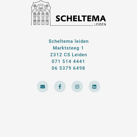
Scheltema leiden
Marktsteeg 1
2312 CS Leiden
071 514 4441
06 5379 6498
E
F
I
L
n
a
n
i
v
c
s
n
e
e
t
k
l
b
a
e
o
o
g
d
p
o
r
i
e
k
a
n
-
m
f