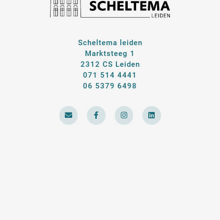
Scheltema leiden
Marktsteeg 1
2312 CS Leiden
071 514 4441
06 5379 6498
E
F
I
L
n
a
n
i
v
c
s
n
e
e
t
k
l
b
a
e
o
o
g
d
p
o
r
i
e
k
a
n
-
m
f