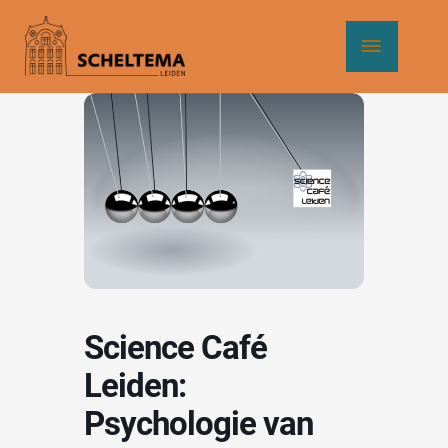
Ga
Hoof
naar
de
inhoud
Science Café
Leiden:
Psychologie van