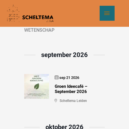
Ga
Hoof
naar
de
inhoud
WETENSCHAP
september 2026
sep 21 2026
Groen Ideecafé –
September 2026
Scheltema Leiden
oktober 2026