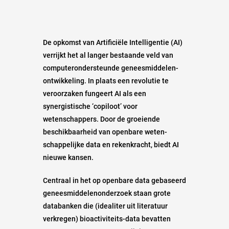
De opkomst van Artificiële Intelligentie (AI)
verrijkt het al langer bestaande veld van
computer­­onder­steunde genees­­­middelen­­­
ontwikkeling. In plaats een revolutie te
veroorzaken fungeert AI als een
synergistische ‘copiloot’ voor
wetenschappers. Door de groeiende
beschikbaarheid van openbare weten­
schappelijke data en rekenkracht, biedt AI
nieuwe kansen.
Centraal in het op openbare data gebaseerd
genees­middelen­­onderzoek staan grote
databanken die (idealiter uit literatuur
verkregen) bioactiviteits-data bevatten