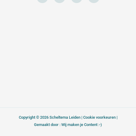
e
e
t
k
l
b
a
e
o
o
g
d
p
o
r
i
e
k
a
n
-
m
f
Copyright © 2026 Scheltema Leiden |
Cookie voorkeuren
|
Gemaakt door : Wij maken je Content :-)