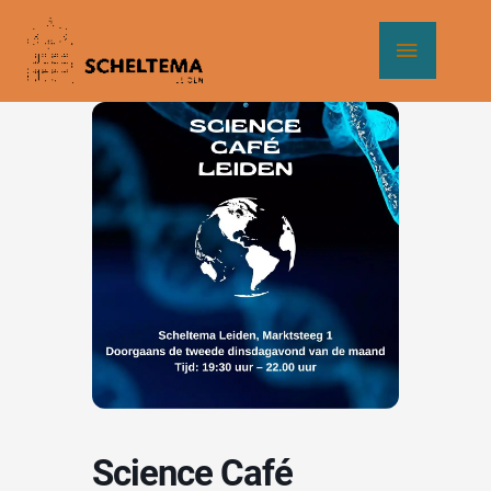
Ga
Hoof
naar
de
inhoud
Science Café