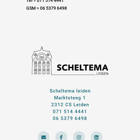
Tel = 071 514 4441
GSM = 06 5379 6498
Scheltema leiden
Marktsteeg 1
2312 CS Leiden
071 514 4441
06 5379 6498
E
F
I
L
n
a
n
i
v
c
s
n