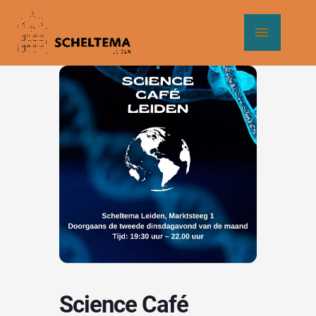
Ga
Hoof
naar
de
inhoud
Science Café