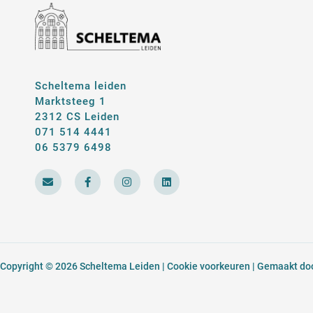
Scheltema leiden
Marktsteeg 1
2312 CS Leiden
071 514 4441
06 5379 6498
E
F
I
L
n
a
n
i
v
c
s
n
e
e
t
k
l
b
a
e
o
o
g
d
p
o
r
i
e
k
a
n
-
m
Copyright © 2026 Scheltema Leiden |
Cookie voorkeuren
| Gemaakt door
f