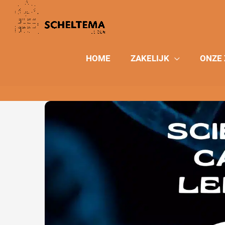
Ga
naar
de
inhoud
HOME
ZAKELIJK
ONZE 