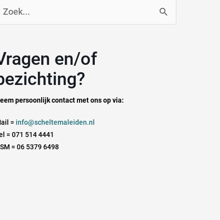
oek
aar:
n en/of
bezichting?
eem persoonlijk contact met ons op via:
ail =
info@scheltemaleiden.nl
el = 071 514 4441
SM = 06 5379 6498