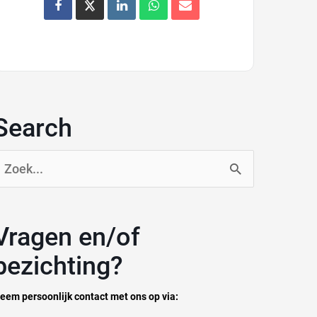
Search
oek
aar:
n en/of
bezichting?
eem persoonlijk contact met ons op via: