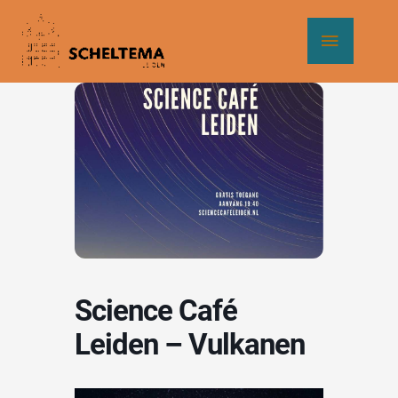
Ga
Hoof
naar
de
inhoud
Science Café
Leiden – Vulkanen