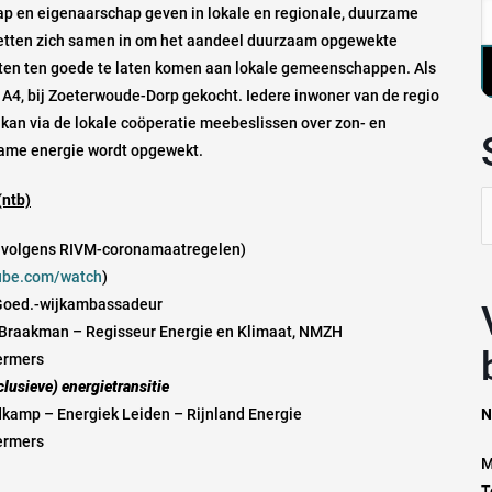
p en eigenaarschap geven in lokale en regionale, duurzame
zetten zich samen in om het aandeel duurzaam opgewekte
sten ten goede te laten komen aan lokale gemeenschappen. Als
 A4, bij Zoeterwoude-Dorp gekocht. Iedere inwoner van de regio
, kan via de lokale coöperatie meebeslissen over zon- en
zame energie wordt opgewekt.
ntb)
Z
n
en volgens RIVM-coronamaatregelen)
ube.com/watch
)
 Goed.-wijkambassadeur
Vrage
Braakman – Regisseur Energie en Klimaat, NMZH
ermers
clusieve) energietransitie
dkamp – Energiek Leiden – Rijnland Energie
N
ermers
M
T