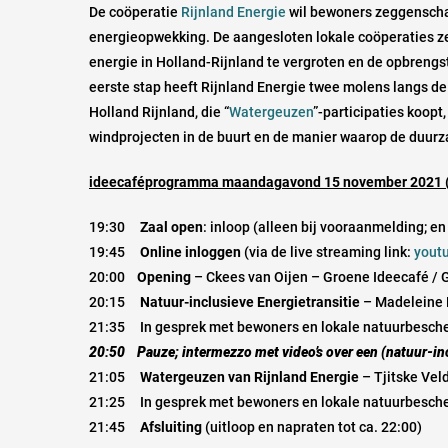
De coöperatie
Rijnland Energie
wil bewoners zeggenscha
energieopwekking. De aangesloten lokale coöperaties 
energie in Holland-Rijnland te vergroten en de opbreng
eerste stap heeft Rijnland Energie twee molens langs de
Holland Rijnland, die “
Watergeuzen
”-participaties koopt
windprojecten in de buurt en de manier waarop de duur
ideecaféprogramma maandagavond 15 november 2021 (
19:30
Zaal open
: inloop (alleen bij vooraanmelding; 
19:45
Online inloggen
(via de live streaming link:
yout
20:00
Opening
– Ckees van Oijen – Groene Ideecafé /
20:15
Natuur-inclusieve Energietransitie
– Madeleine 
21:35 In gesprek met bewoners en lokale natuurbesch
20:50
Pauze
; intermezzo met video’s over een (natuur-in
21:05
Watergeuzen van Rijnland Energie
– Tjitske Vel
21:25 In gesprek met bewoners en lokale natuurbesch
21:45
Afsluiting
(uitloop en napraten tot ca. 22:00)