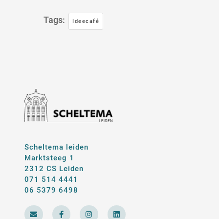
Tags:
Ideecafé
Scheltema leiden
Marktsteeg 1
2312 CS Leiden
071 514 4441
06 5379 6498
E
F
I
L
n
a
n
i