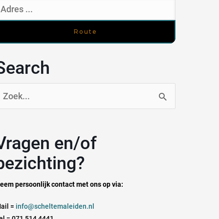
Search
oek
aar:
n en/of
bezichting?
eem persoonlijk contact met ons op via:
ail =
info@scheltemaleiden.nl
el = 071 514 4441