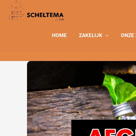
Ga
naar
de
inhoud
HOME
ZAKELIJK
ONZE 