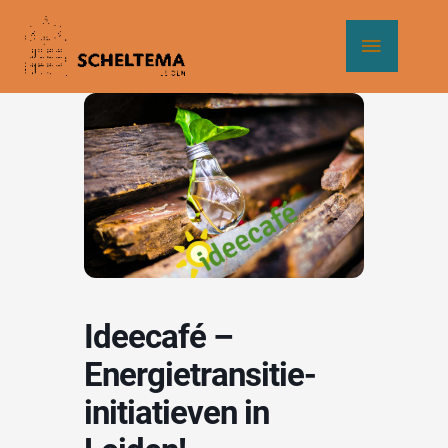
Ga
Hoof
naar
de
inhoud
Ideecafé –
Energietransitie-
initiatieven in