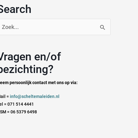
Search
oek
aar:
n en/of
bezichting?
eem persoonlijk contact met ons op via:
ail =
info@scheltemaleiden.nl
el = 071 514 4441
SM = 06 5379 6498