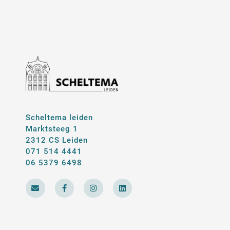
Scheltema leiden
Marktsteeg 1
2312 CS Leiden
071 514 4441
06 5379 6498
E
F
I
L
n
a
n
i
v
c
s
n
e
e
t
k
l
b
a
e
o
o
g
d
p
o
r
i