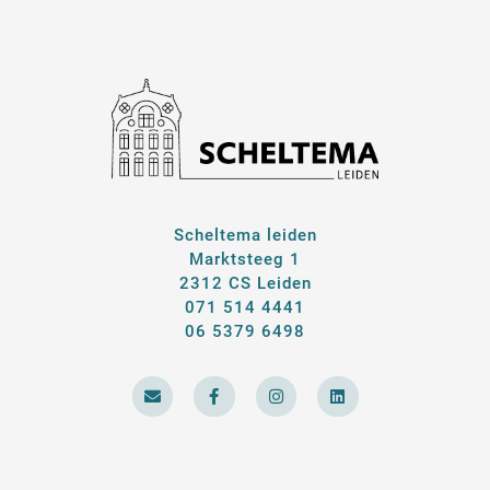
Scheltema leiden
Marktsteeg 1
2312 CS Leiden
071 514 4441
06 5379 6498
E
F
I
L
n
a
n
i
v
c
s
n
e
e
t
k
l
b
a
e
o
o
g
d
p
o
r
i
e
k
a
n