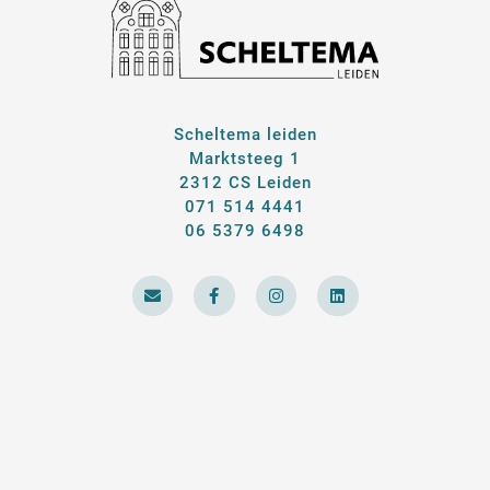
Scheltema leiden
Marktsteeg 1
2312 CS Leiden
071 514 4441
06 5379 6498
E
F
I
L
n
a
n
i
v
c
s
n
e
e
t
k
l
b
a
e
o
o
g
d
p
o
r
i
e
k
a
n
-
m
f