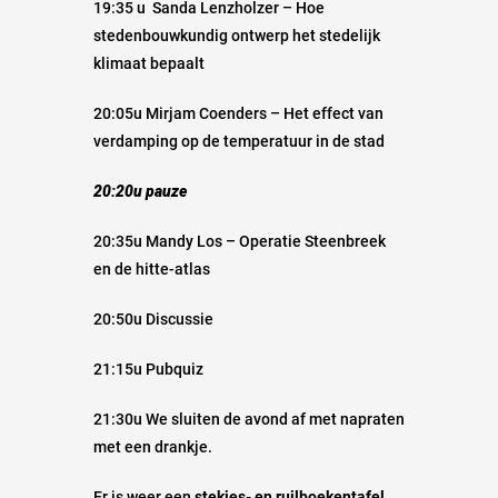
19:35 u Sanda Lenzholzer – Hoe
stedenbouwkundig ontwerp het stedelijk
klimaat bepaalt
20:05u Mirjam Coenders – Het effect van
verdamping op de temperatuur in de stad
20:20u pauze
20:35u Mandy Los – Operatie Steenbreek
en de hitte-atlas
20:50u Discussie
21:15u Pubquiz
21:30u We sluiten de avond af met napraten
met een drankje.
Er is weer een
stekjes- en ruilboekentafel
.