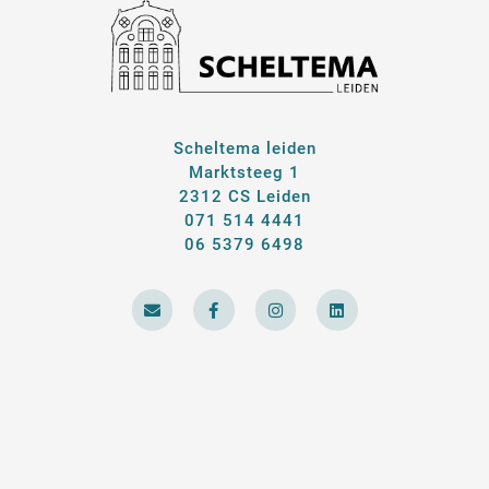
Scheltema leiden
Marktsteeg 1
2312 CS Leiden
071 514 4441
06 5379 6498
E
F
I
L
n
a
n
i
v
c
s
n
e
e
t
k
l
b
a
e
o
o
g
d
p
o
r
i
e
k
a
n
-
m
f