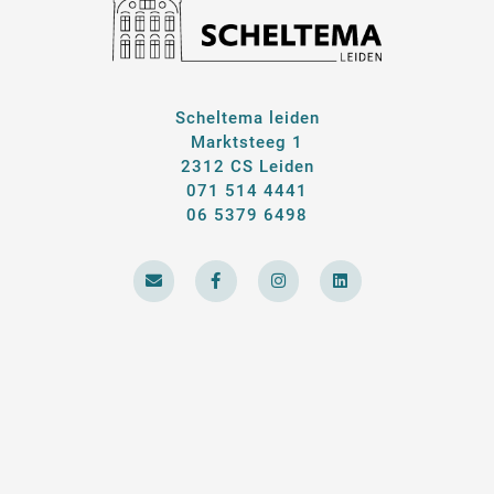
Scheltema leiden
Marktsteeg 1
2312 CS Leiden
071 514 4441
06 5379 6498
E
F
I
L
n
a
n
i
v
c
s
n
e
e
t
k
l
b
a
e
o
o
g
d
p
o
r
i
e
k
a
n
-
m
f