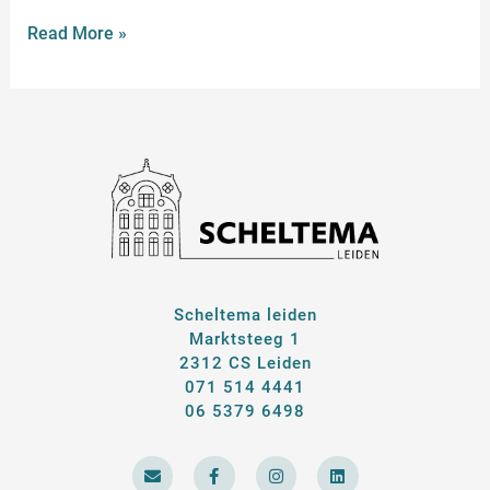
Read More »
Scheltema leiden
Marktsteeg 1
2312 CS Leiden
071 514 4441
06 5379 6498
E
F
I
L
n
a
n
i
v
c
s
n