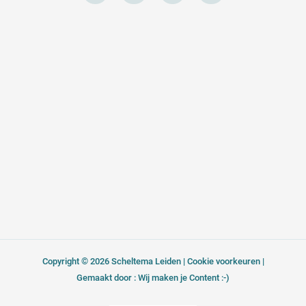
e
e
t
k
l
b
a
e
o
o
g
d
p
o
r
i
e
k
a
n
-
m
f
Copyright © 2026 Scheltema Leiden |
Cookie voorkeuren
|
Gemaakt door : Wij maken je Content :-)