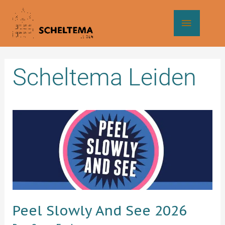
Ga
Hoof
naar
de
inhoud
Scheltema Leiden
Peel
Slowly
And
See
2026
Peel Slowly And See 2026