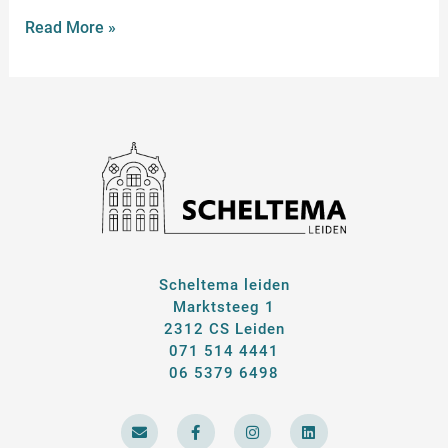
Read More »
Scheltema leiden
Marktsteeg 1
2312 CS Leiden
071 514 4441
06 5379 6498
E
F
I
L
n
a
n
i
v
c
s
n