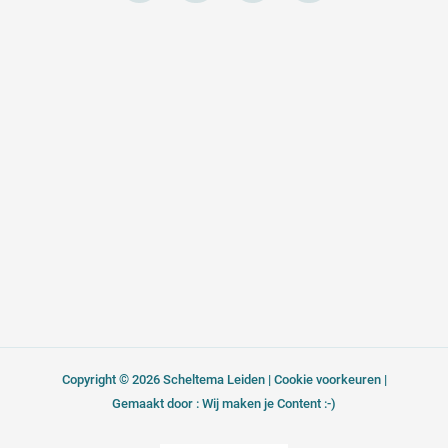
e
e
t
k
l
b
a
e
o
o
g
d
p
o
r
i
e
k
a
n
-
m
f
Copyright © 2026 Scheltema Leiden |
Cookie voorkeuren
|
Gemaakt door : Wij maken je Content :-)