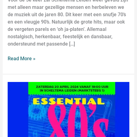
met alleen maar gezellige mensen en herbeleven we
de muziek uit de jaren 80. Dit keer met een snufje 70’s
en een vleugje 90’s. Natuurlijk de grote hits, maar ook
de vergeten parels en ‘oh ja-platen’. Allemaal
nostalgisch, herkenbaar, feestelijk en dansbaar,
ondersteund met passende […]
Read More »
Essential
80s
–
de
4e
editie