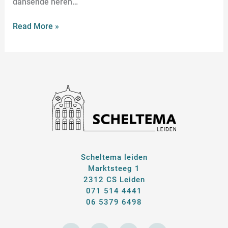
dansende heren…
Read More »
Scheltema leiden
Marktsteeg 1
2312 CS Leiden
071 514 4441
06 5379 6498
E
F
I
L