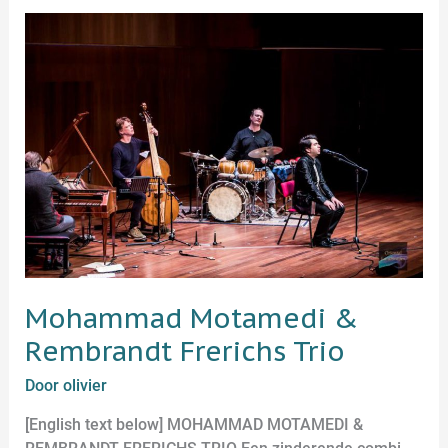
Mohammad
Motamedi
&
Rembrandt
Frerichs
Trio
Mohammad Motamedi &
Rembrandt Frerichs Trio
Door
olivier
[English text below] MOHAMMAD MOTAMEDI &