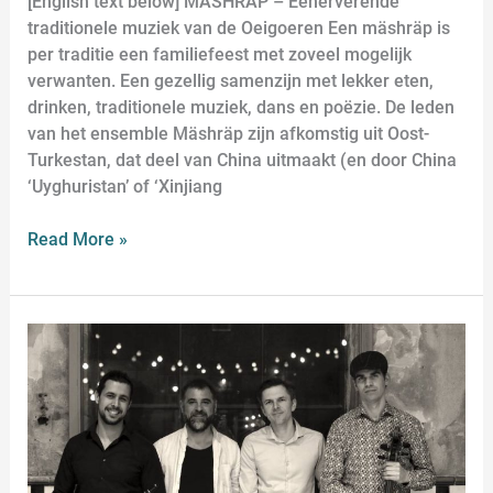
[English text below] MÄSHRÄP – Eenerverende
traditionele muziek van de Oeigoeren Een mäshräp is
per traditie een familiefeest met zoveel mogelijk
verwanten. Een gezellig samenzijn met lekker eten,
drinken, traditionele muziek, dans en poëzie. De leden
van het ensemble Mäshräp zijn afkomstig uit Oost-
Turkestan, dat deel van China uitmaakt (en door China
‘Uyghuristan’ of ‘Xinjiang
Read More »
Arifa
–
‘Danubian
Voyage’
(optreden
om