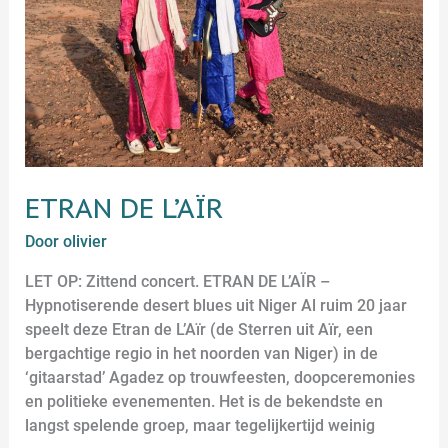
ETRAN DE L’AÏR
Door
olivier
LET OP: Zittend concert. ETRAN DE L’AÏR –
Hypnotiserende desert blues uit Niger Al ruim 20 jaar
speelt deze Etran de L’Aïr (de Sterren uit Aïr, een
bergachtige regio in het noorden van Niger) in de
‘gitaarstad’ Agadez op trouwfeesten, doopceremonies
en politieke evenementen. Het is de bekendste en
langst spelende groep, maar tegelijkertijd weinig