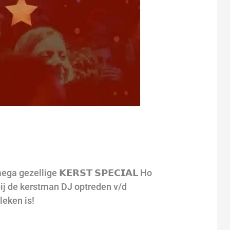
gezellige 𝗞𝗘𝗥𝗦𝗧 𝗦𝗣𝗘𝗖𝗜𝗔𝗟 Ho
ot bij de kerstman DJ optreden v/d
leken is!