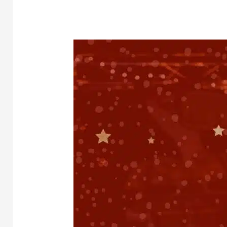
Goeie
Vrijdag
Kerst
Special