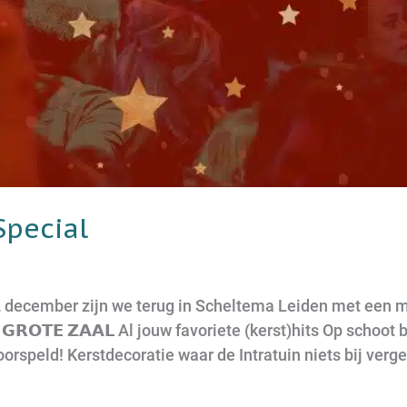
Special
 december zijn we terug in Scheltema Leiden met een mega 
 – 𝗚𝗥𝗢𝗧𝗘 𝗭𝗔𝗔𝗟 Al jouw favoriete (kerst)hits Op scho
rspeld! Kerstdecoratie waar de Intratuin niets bij verge