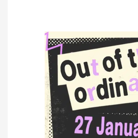
OOTO
–
Out
Of
The
Ordinary