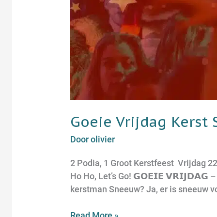
Goeie Vrijdag Kerst 
Door
olivier
2 Podia, 1 Groot Kerstfeest Vrijdag 22
Ho Ho, Let’s Go! 𝗚𝗢𝗘𝗜𝗘 𝗩𝗥𝗜𝗝𝗗𝗔
kerstman Sneeuw? Ja, er is sneeuw voo
Read More »