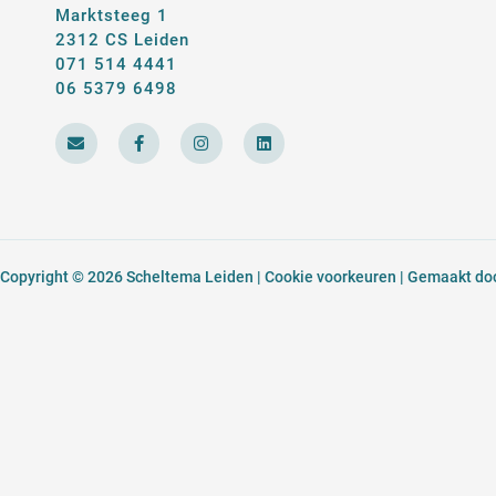
Marktsteeg 1
2312 CS Leiden
071 514 4441
06 5379 6498
E
F
I
L
n
a
n
i
v
c
s
n
e
e
t
k
l
b
a
e
o
o
g
d
p
o
r
i
e
k
a
n
-
m
Copyright © 2026 Scheltema Leiden |
Cookie voorkeuren
| Gemaakt door
f