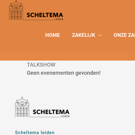
Ga
naar
de
inhoud
HOME
ZAKELIJK
ONZE ZA
TALKSHOW
Geen evenementen gevonden!
Scheltema leiden