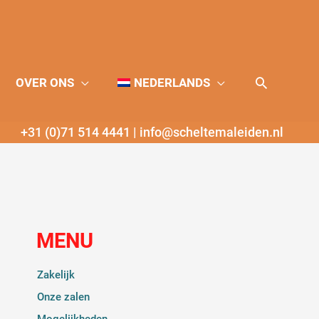
Zoeken
OVER ONS
NEDERLANDS
+31 (0)71 514 4441
|
info@scheltemaleiden.nl
MENU
Zakelijk
Onze zalen