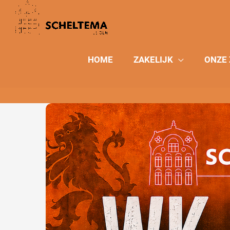
Ga
naar
de
inhoud
HOME
ZAKELIJK
ONZE 