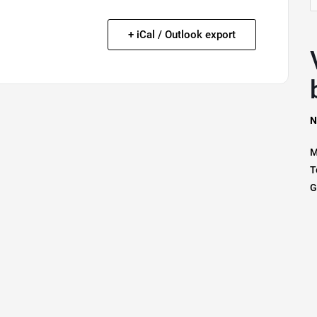
n
+ iCal / Outlook export
Vrage
N
M
T
G