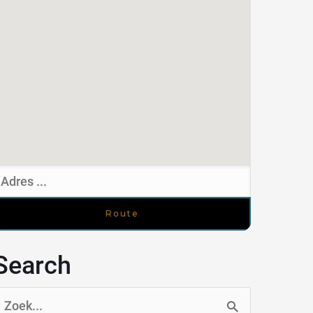
Search
oek