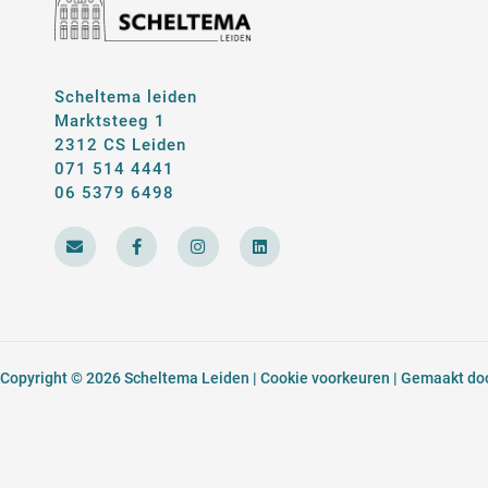
Scheltema leiden
Marktsteeg 1
2312 CS Leiden
071 514 4441
06 5379 6498
E
F
I
L
n
a
n
i
v
c
s
n
e
e
t
k
l
b
a
e
o
o
g
d
p
o
r
i
e
k
a
n
-
m
Copyright © 2026 Scheltema Leiden |
Cookie voorkeuren
| Gemaakt door
f