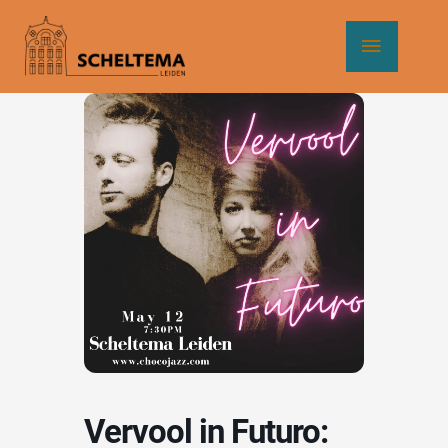
Ga
Hoof
naar
de
inhoud
Vervool in Futuro: