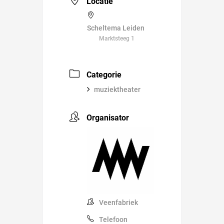
Locatie
Scheltema Leiden
Marktsteeg 1
Categorie
muziektheater
Organisator
Veenfabriek
Telefoon