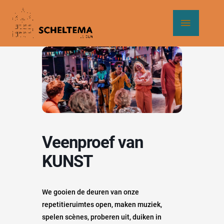
Ga
Hoof
naar
de
inhoud
Veenproef van
KUNST
We gooien de deuren van onze
repetitieruimtes open, maken muziek,
spelen scènes, proberen uit, duiken in