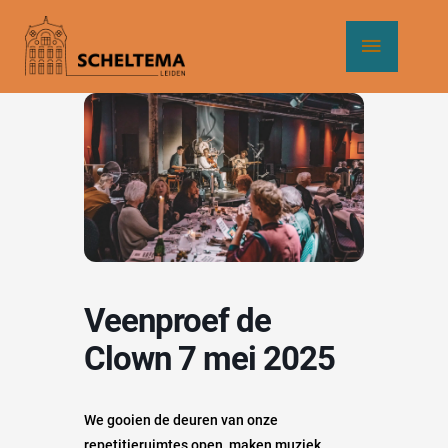
Ga
Hoof
naar
de
inhoud
Veenproef de
Clown 7 mei 2025
We gooien de deuren van onze
repetitieruimtes open, maken muziek,