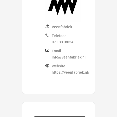
Veenfabriek
Telefoon
071 3318054
Email
info@veenfabriek.nl
Website
https://veenfabriek.nl/