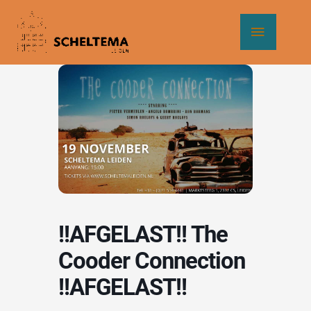
Ga
Hoof
naar
de
inhoud
!!AFGELAST!! The
Cooder Connection
!!AFGELAST!!