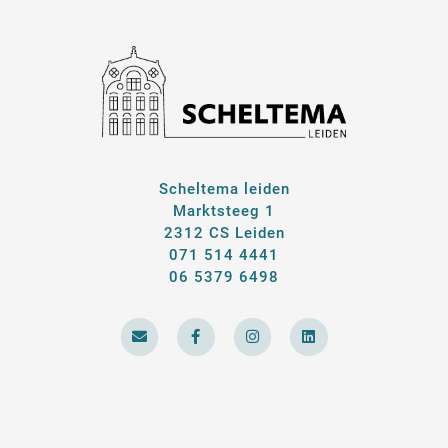
Scheltema leiden
Marktsteeg 1
2312 CS Leiden
071 514 4441
06 5379 6498
E
F
I
L
n
a
n
i
v
c
s
n
e
e
t
k
l
b
a
e
o
o
g
d
p
o
r
i
e
k
a
n
-
m