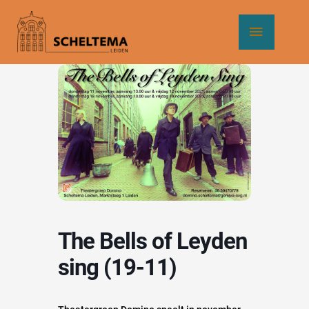
Ga
Hoof
naar
de
inhoud
The Bells of Leyden
sing (19-11)