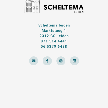
Scheltema leiden
Marktsteeg 1
2312 CS Leiden
071 514 4441
06 5379 6498
E
F
I
L
n
a
n
i
v
c
s
n
e
e
t
k
l
b
a
e
o
o
g
d
p
o
r
i
e
k
a
n
-
m
f