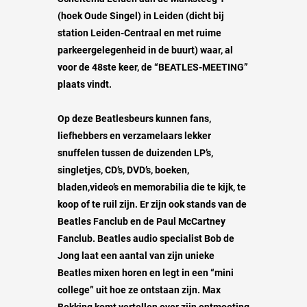
(hoek Oude Singel) in Leiden (dicht bij
station Leiden-Centraal en met ruime
parkeergelegenheid in de buurt) waar, al
voor de 48ste keer, de “BEATLES-MEETING”
plaats vindt.
Op deze Beatlesbeurs kunnen fans,
liefhebbers en verzamelaars lekker
snuffelen tussen de duizenden LP’s,
singletjes, CD’s, DVD’s, boeken,
bladen,video’s en memorabilia die te kijk, te
koop of te ruil zijn. Er zijn ook stands van de
Beatles Fanclub en de Paul McCartney
Fanclub. Beatles audio specialist Bob de
Jong laat een aantal van zijn unieke
Beatles mixen horen en legt in een “mini
college” uit hoe ze ontstaan zijn. Max
Bokking komt vertellen over zijn ontmoeting