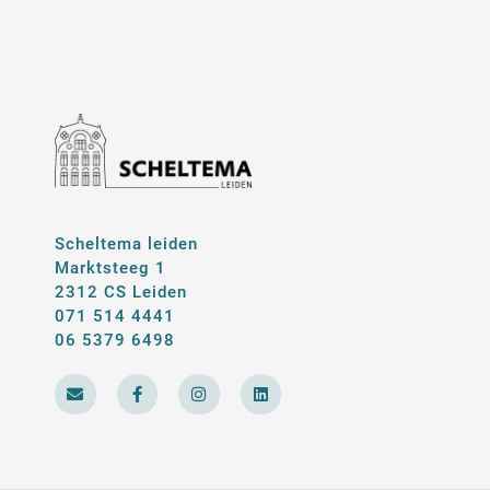
Scheltema leiden
Marktsteeg 1
2312 CS Leiden
071 514 4441
06 5379 6498
E
F
I
L
n
a
n
i
v
c
s
n
e
e
t
k
l
b
a
e
o
o
g
d
p
o
r
i