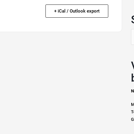
+ iCal / Outlook export
Z
n
Vrage
N
M
T
G