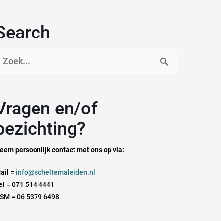
Search
oek
aar:
n en/of
bezichting?
eem persoonlijk contact met ons op via:
ail =
info@scheltemaleiden.nl
el = 071 514 4441
SM = 06 5379 6498