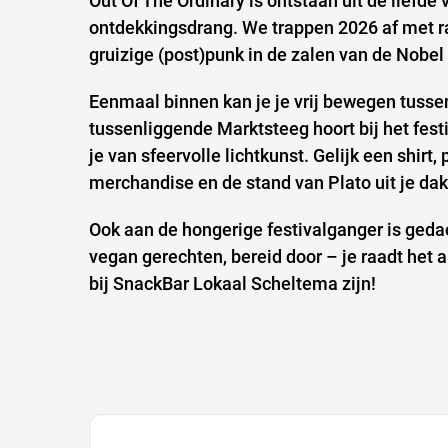
Out Of The Ordinary is ontstaan uit de liefde
ontdekkingsdrang. We trappen 2026 af met r
gruizige (post)punk in de zalen van de Nobe
Eenmaal binnen kan je je vrij bewegen tusse
tussenliggende Marktsteeg hoort bij het festi
je van sfeervolle lichtkunst.
Gelijk een shirt,
merchandise en de stand van Plato uit je dak
Ook aan de hongerige festivalganger is gedac
vegan gerechten, bereid door – je raadt het
bij SnackBar Lokaal Scheltema zijn!