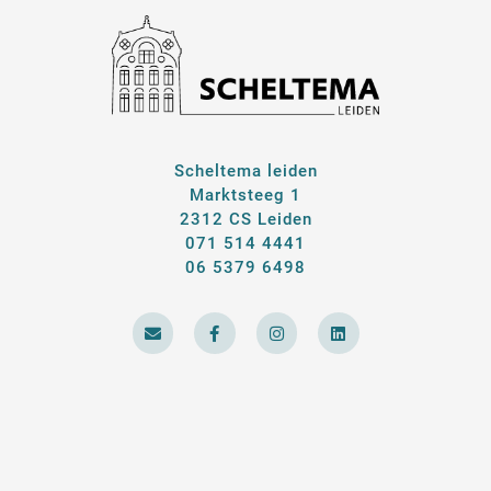
Scheltema leiden
Marktsteeg 1
2312 CS Leiden
071 514 4441
06 5379 6498
E
F
I
L
n
a
n
i
v
c
s
n
e
e
t
k
l
b
a
e
o
o
g
d
p
o
r
i
e
k
a
n
-
m
f