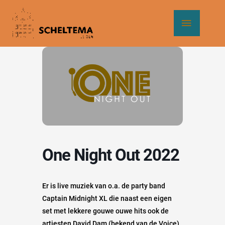
Ga
Hoof
naar
de
inhoud
One Night Out 2022
Er is live muziek van o.a. de party band
Captain Midnight XL die naast een eigen
set met lekkere gouwe ouwe hits ook de
artiesten David Dam (bekend van de Voice)